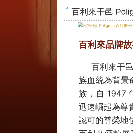
百利來干邑 Poli
百利來品牌故
百利來干邑（P
族血統為背景命名
族，自 1947
迅速崛起為尊
認可的尊榮地