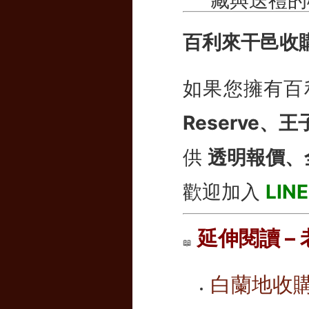
百利來干邑收
如果您擁有百利
Reserve
供
透明報價、
歡迎加入
LIN
延伸閱讀 –
📖
白蘭地收