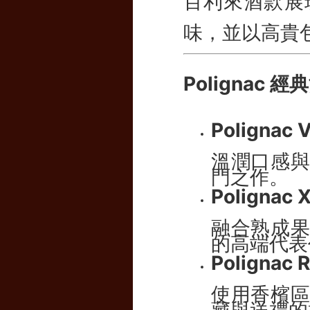
百利來酒款展
味，並以高貴
Polignac
Polignac 
溫潤口感
門之作。
Polignac 
融合熟成
的高端代表
Polignac
使用香檳
藏與送禮的