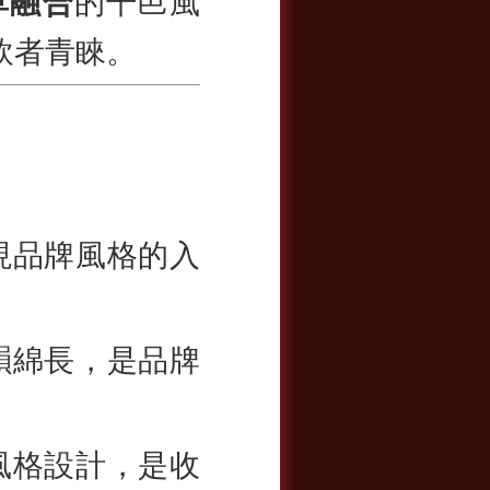
草融合
的干邑風
飲者青睞。
現品牌風格的入
韻綿長，是品牌
風格設計，是收