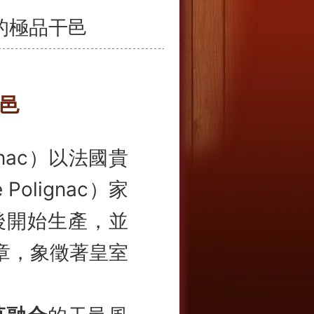
奢華的極品干邑
邑
Cognac）以法國貴
olignac）家
授權後開始生產，並
章，象徵著皇室