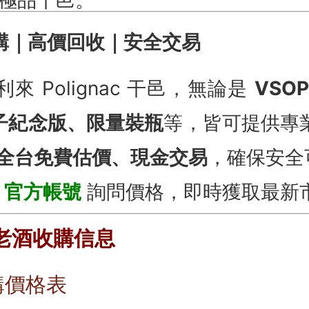
購｜高價回收｜安全交易
來 Polignac 干邑，無論是
VSOP
、王子紀念版、限量裝瓶
等，皆可提供專
全台免費估價、現金交易
，確保安全
E 官方帳號
詢問價格，即時獲取最新
 老酒收購信息
購價格表