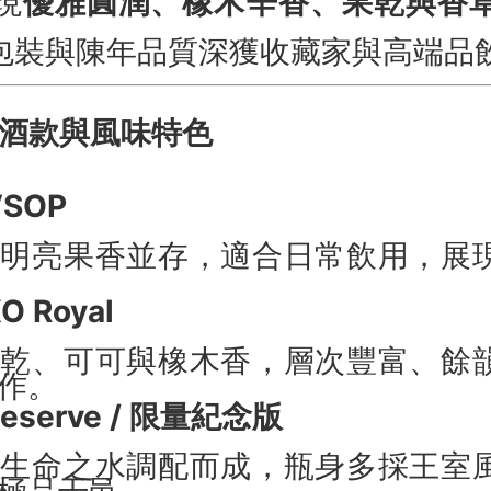
現
優雅圓潤、橡木辛香、果乾與香
包裝與陳年品質深獲收藏家與高端品
 經典酒款與風味特色
VSOP
與明亮果香並存，適合日常飲用，展
XO Royal
果乾、可可與橡木香，層次豐富、餘
作。
 Reserve / 限量紀念版
區生命之水調配而成，瓶身多採王室
極品干邑。