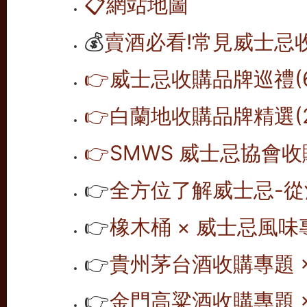
📋
網站地圖
💰
賣酒必看!常見威士忌
👉威士忌收購品牌巡禮(6
👉白蘭地收購品牌精選(2
👉SMWS 威士忌協會收購
👉
全方位了解威士忌-從
👉
橡木桶 × 威士忌風味專
👉
貴州茅台酒收購專題 ×
👉
金門高粱酒收購專題 ×