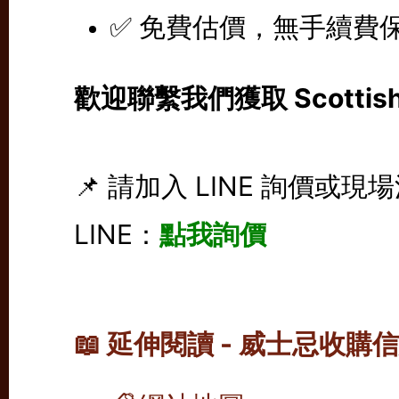
✅ 免費估價，無手續費
歡迎聯繫我們獲取 Scottis
📌 請加入 LINE 詢價或現
LINE：
點我詢價
📖 延伸閱讀 - 威士忌收購