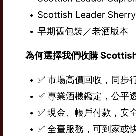
Scottish Leader She
早期舊包裝／老酒版本
為何選擇我們收購 Scottish
✅ 市場高價回收，同步
✅ 專業酒機鑑定，公平
✅ 現金、帳戶付款，安
✅ 全臺服務，可到家或