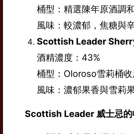
桶型：精選陳年原酒調
風味：較濃郁，焦糖與
Scottish Leader Sherr
酒精濃度：43%
桶型：Oloroso雪莉桶
風味：濃郁果香與雪莉
Scottish Leader 