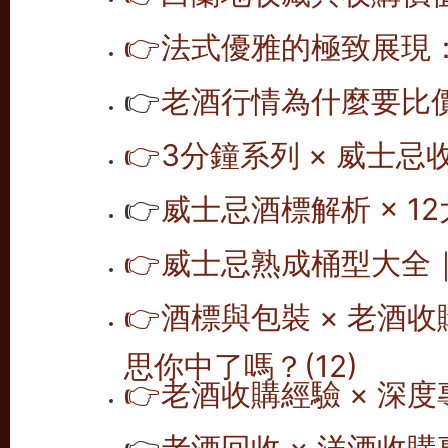
👉
法式優雅的極致展現
👉
老酒行情為什麼要比價
👉
3分鐘系列 × 威士忌
👉
威士忌酒標解析 × 12
👉
威士忌熟成桶型大全｜1
👉
酒標與包裝 × 老酒
思你中了嗎？(12)
👉
老酒收購經驗 × 深度
👉
老酒回收 × 洋酒收購專