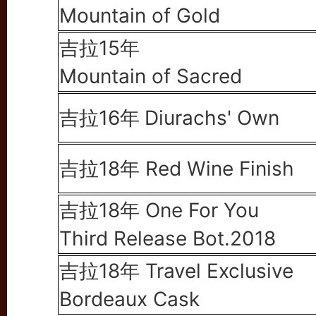
Mountain of Gold
吉拉15年
Mountain of Sacred
吉拉16年
Diurachs' Own
吉拉18年 Red Wine Finish
吉拉18年
One For You
Third Release Bot.2018
吉拉18年 Travel Exclusive
Bordeaux Cask