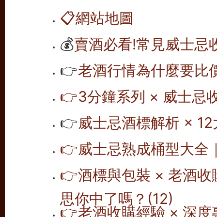
📋
網站地圖
💰
賣酒必看!常見威士忌
👉
老酒行情為什麼要比價
👉
3分鐘系列 × 威士忌
👉
威士忌酒標解析 × 12
👉
威士忌熟成桶型大全｜1
👉
酒標與包裝 × 老酒
思你中了嗎？(12)
👉
老酒收購經驗 × 深度