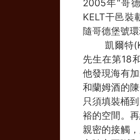
2005年“
KELT干邑
隨哥德堡號環
凱爾特(KE
先生在第18
他發現海有加
和蘭姆酒的陳
只須填裝桶到
裕的空間。再
親密的接觸，