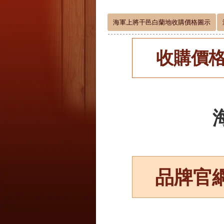
海軍上將干邑白蘭地收購價格圖示
收購價
品牌官