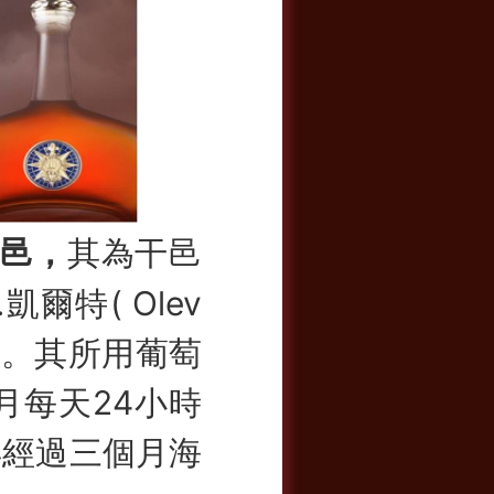
邑，
其為干邑
特( Olev
監製。其所用葡萄
月每天24小時
再經過三個月海