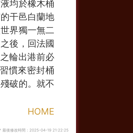
酒液均於橡
木桶
質的干邑白蘭地
款世界獨一無二
周之後，回法國
環遊之輪出港前必
俗習慣來密封桶
是殘破的。就不
HOME
最後修改時間：2025-04-19 21:22:25