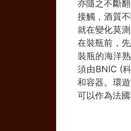
亦隨之不斷翻
接觸，酒質不
就在變化莫測
在裝瓶前，先
裝瓶的海洋熟成
須由BNIC
和容器。環遊
可以作為法國