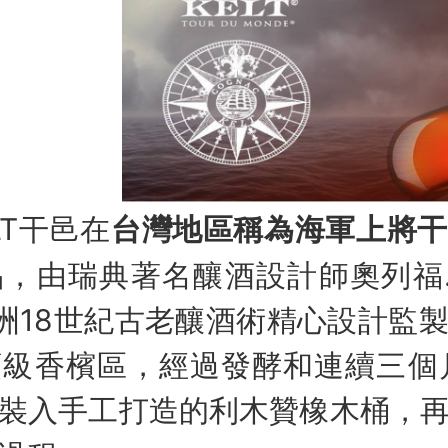
LT干邑在
台灣地區稱為海軍上將干
，由瑞典著名釀酒設計師奧列福.凱爾
按照歐洲18世紀古老釀酒術精心設計
級香檳區，經過發酵和連續三個
裝入手工打造的利木贊橡木桶，