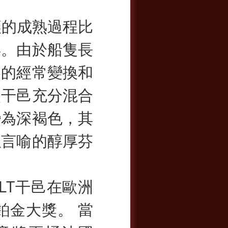
的成熟過程比
年。由於船隻長
壓的經常變換和
使干邑充分混合
變為深褐色，其
以言喻的醇厚芬
ELT干邑在歐洲
鉑金大獎。 當