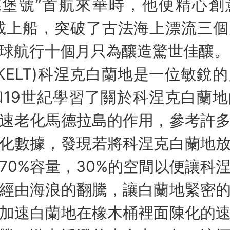
哥德堡號”首航來華時，他便精心
裝載上船，突破了古法海上漂流三
球航行十個月只為釀造驚世佳釀。
LT)科涅克白蘭地是一位敏銳的史學
和19世紀學習了關於科涅克白蘭
速老化馬德拉島的作用，參考許
化數據，發現若將科涅克白蘭地
70%容量，30%的空間以便讓科
經由海浪的翻騰，讓白蘭地緊密
加速白蘭地在橡木桶裡面陳化的