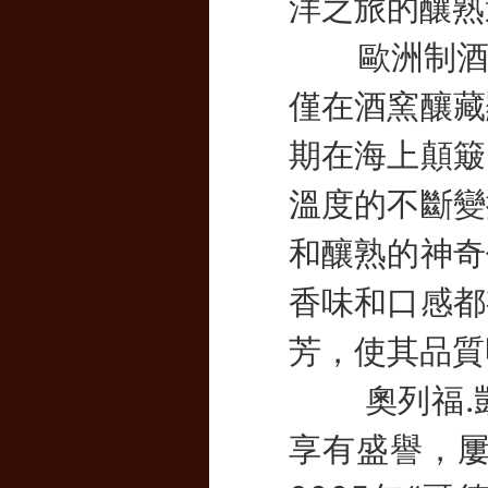
洋之旅的釀熟
歐洲制酒業
僅在酒窯釀藏
期在海上顛簸
溫度的不斷變
和釀熟的神奇
香味和口感都
芳，使其品質
奧列福.凱爾特
享有盛譽，屢