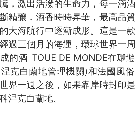
騰，激出活潑的生命力，每一滴
斷精釀，酒香時時昇華，最高品
的大海航行中逐漸成形。這是一
經過三個月的海運，環球世界一
的酒-TOUE DE MONDE在
 (科涅克白蘭地管理機關)和法國風
世界一週之後，如果靠岸時封印
科涅克白蘭地。
* 