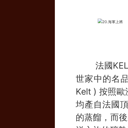
法國KE
世家中的名品
Kelt ) 
均產自法國頂
的蒸餾，而後