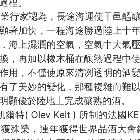
過程。
行家認為，長途海運使干邑醞釀
顯著加快，一程海途勝過陸上十
，海上濕潤的空氣，空氣中大氣
換，再加以橡木桶在釀熟過程中
作用，不僅使原來清冽透明的酒
有了美妙的變化，那種複雜而難
明顯優於陸地上完成釀熟的酒。
( Olev Kelt ) 所制的法國K
獲殊榮，連年獲得世界品酒大會