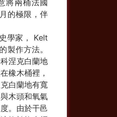
創意將兩桶法國
個月的極限，伴
家， Kelt
地的製作方法。
多科涅克白蘭地
放在橡木桶裡，
涅克白蘭地有寬
的與木頭和氧氣
速度。
由於干邑